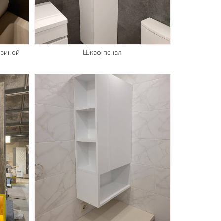
овиной
Шкаф пенал