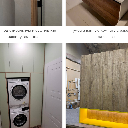
 под стиральную и сушильную
Тумба в ванную комнату с рак
машину колонна
подвесная