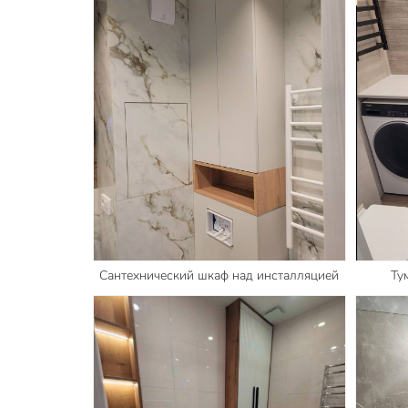
Сантехнический шкаф над инсталляцией
Ту