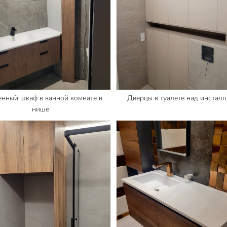
енный шкаф в ванной комнате в
Дверцы в туалете над инстал
нише