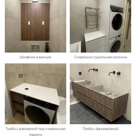
Шкафчик в ванную
Стирально сушильная колонна
Тумба с раковиной под стиральную
Тумба с фрезеровкой
машину