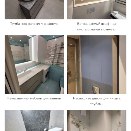
Тумба под раковину в ванную
Встраиваемый шкаф над
инсталляцией в санузел
Качественная мебель для ванной
Распашные двери для ниши с
трубами