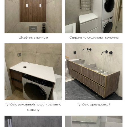
Шкафчик в ванную
Стирально сушильная колонна
Тумба с раковиной под стиральную
Тумба с фрезеровкой
машину