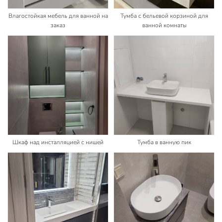
Влагостойкая мебель для ванной на
Тумба с бельевой корзиной для
заказ
ванной комнаты
Шкаф над инсталляцией с нишей
Тумба в ванную пик