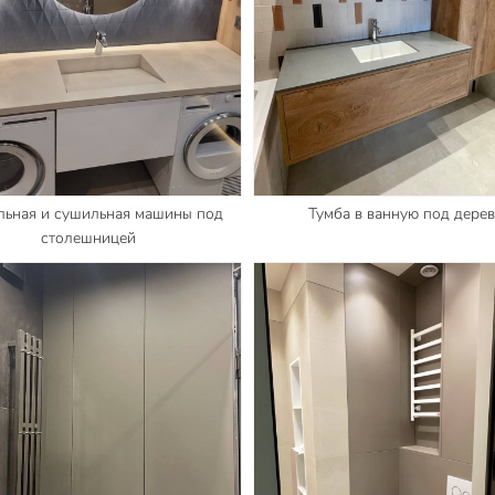
льная и сушильная машины под
Тумба в ванную под дере
столешницей