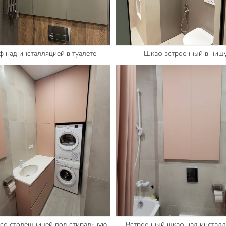
 над инсталляцией в туалете
Шкаф встроенный в ниш
со столешницей под стиральную
Встроенный шкаф над инстал