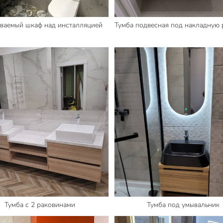
ваемый шкаф над инсталляцией
Тумба подвесная под накладную 
Тумба с 2 раковинами
Тумба под умывальник