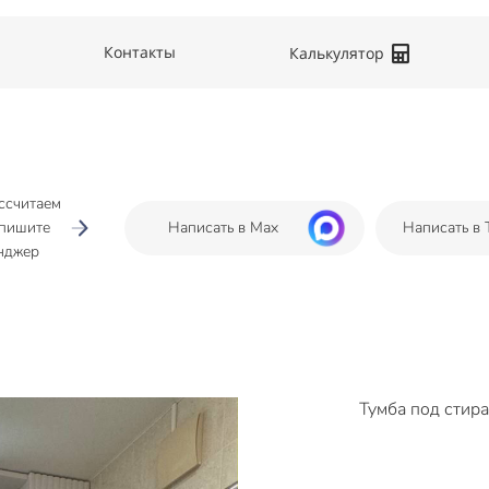
Контакты
Калькулятор
ссчитаем
апишите
Написать в Max
Написать в 
нджер
Тумба под стир