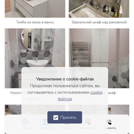
Тумба на заказ в ванну
Зеркальный шкаф над раковиной
Уведомление о cookie-файлах
Продолжая пользоваться сайтом, вы
соглашаетесь с использованием
cookie
Комплект мебели для ванной
Встраиваемый шкаф
комнаты
файлов
Принять
Max
Telegram
Меню
Калькулятор
Позвонить