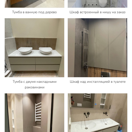
Тумба в ванную под дерево
Шкаф встроенный в нишу на заказ
Тумба с двумя накладными
Шкаф над инсталляцией в туалете
раковинами