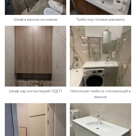
Шкаф в ванную на ножках
Тумба под готовую раковину
Шкаф над инсталляцией ЛДСП
Напольная тумба со столешницей в
ванную