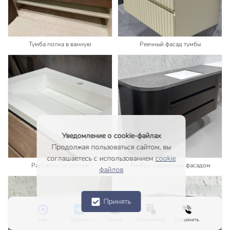
Тумба полка в ванную
Реечный фасад тумбы
Уведомление о cookie-файлах
Продолжая пользоваться сайтом, вы
соглашаетесь с использованием
cookie
Раковина со скосом
Тумба с радиусным фасадом
файлов
Принять
Max
Telegram
Меню
Калькулятор
Позвонить