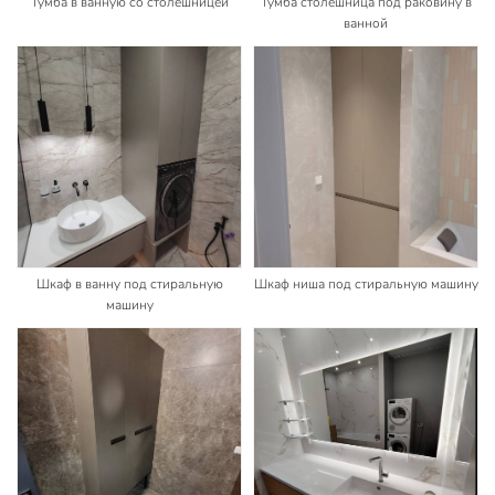
Тумба в ванную со столешницей
Тумба столешница под раковину в
ванной
Шкаф в ванну под стиральную
Шкаф ниша под стиральную машину
машину